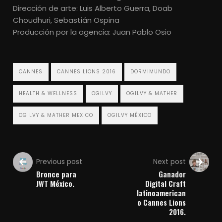
Dirección de arte: Luis Alberto Guerra, Doab
Choudhuri, Sebastián Ospina
Producción por la agencia: Juan Pablo Osio
CANNES
CANNES LIONS 2016
DORMIMUNDO
HEALTH & WELLNESS
OGILVY
OGILVY & MATHER
OGILVY & MATHER MEXICO
OGILVY MÉXICO
Previous post
Next post
Bronce para
Ganador
JWT México.
Digital Craft
latinoamerican
o Cannes Lions
2016.