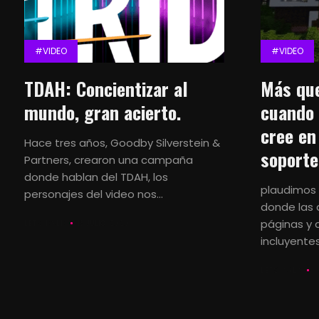
#VIDEO
#VIDEO
TDAH: Concientizar al
Más que
mundo, gran acierto.
cuando 
cree en
Hace tres años, Goodby Silverstein &
soporte
Partners, crearon una campaña
donde hablan del TDAH, los
plaudimos e
personajes del video nos...
donde las 
páginas y
LETS KALK
13 JULIO, 2020
incluyentes
LETS KALK
1