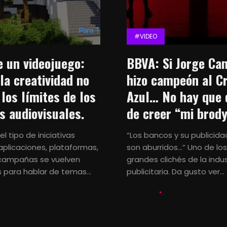
#VIDEO
 un videojuego:
BBVA: Si Jorge Ca
la creatividad no
hizo campeón al C
 los límites de los
Azul… No hay que 
s audiovisuales.
de creer “mi brod
l tipo de iniciativas
“Los bancos y su publicid
aplicaciones, plataformas,
son aburridos…” Uno de lo
 campañas se vuelven
grandes clichés de la indus
 para hablar de temas...
publicitaria. Da gusto ver...
 ABRIL, 2020
LETS KALK
6 ENERO, 2020
Notas