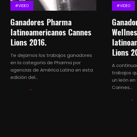
#VIDEO
#VIDEO
Ganadores Pharma
Ganador
latinoamericanos Cannes
Wellne
Lions 2016.
latinoa
Lions 2
Te dejamos los trabajos ganadores
en la categoría de Pharma por
A continua
agencias de América Latina en esta
trabajos q
edición del...
un león en 
Cannes...
LETS KALK
28 JUNIO, 2016
LETS KALK
2