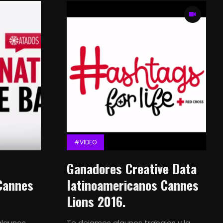
blicidad
#VIDEO
dvertising
Ganadores Creative Data
Cannes
latinoamericanos Cannes
Lions 2016.
algunos
Te dejamos algunos trabajos y la