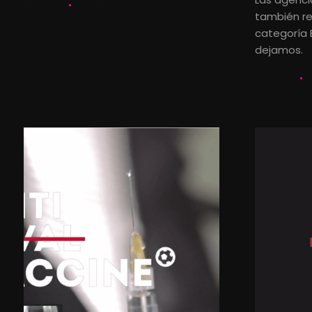
LETS KALK
27 ABRIL, 2017
también re
categoría 
dejamos.
LETS KALK
1