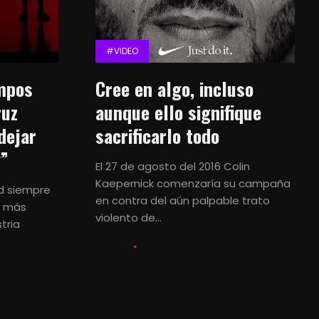
#VIDEO
mpos
Cree en algo, incluso
ruz
aunque ello signifique
dejar
sacrificarlo todo
y”
El 27 de agosto del 2016 Colin
Kaepernick comenzaría su campaña
ad siempre
en contra del aún palpable trato
s más
violento de...
tria
AD MON
20 NOVIEMBRE, 2018