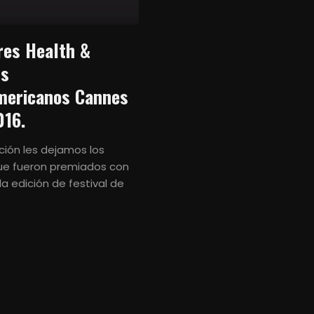
es Health &
ss
mericanos Cannes
016.
ción les dejamos los
ue fueron premiados con
la edición de festival de
7 JUNIO, 2016