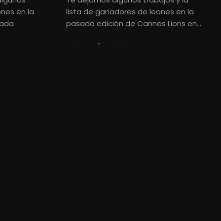
nes en la
lista de ganadores de leones en la
sada
pasada edición de Cannes Lions en...
LETS KALK
30 JUNIO, 2016