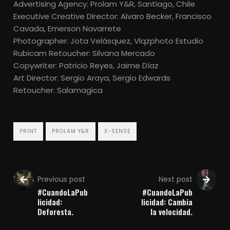
Advertising Agency: Prolam Y&R, Santiago, Chile
Executive Creative Director: Alvaro Becker, Francisco
Cavada, Emerson Navarrete
Photographer: Jota Velásquez, Vlqzphoto Estudio
Rubicam Retoucher: Silvana Mercado
Copywriter: Patricio Reyes, Jaime Díaz
Art Director: Sergio Araya, Sergio Edwards
Retoucher: Salamagica
PRINT
PROLAM Y&R
X-SENSE
Previous post
Next post
#CuandoLaPub
#CuandoLaPub
licidad:
licidad: Cambia
Deforesta.
la velocidad.