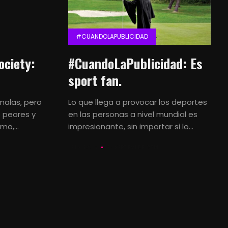
#CUANDOLAPUBLICIDAD
ociety:
#CuandoLaPublicidad: Es
sport fan.
blicidad
malas, pero
Lo que llega a provocar los deportes
s peores y
en las personas a nivel mundial es
o,...
impresionante, sin importar si lo...
LETS KALK
23 SEPTIEMBRE, 2014
dvertising