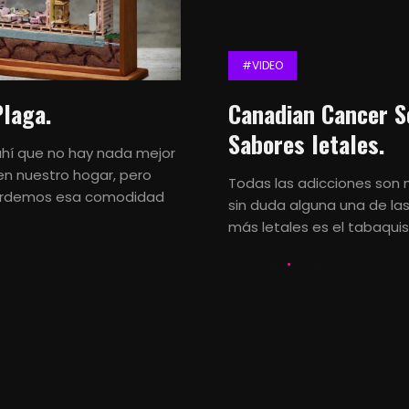
Notas
y
#VIDEO
noticias
Plaga.
Canadian Cancer S
Sabores letales.
#CuandolaPu
ahí que no hay nada mejor
en nuestro hogar, pero
Todas las adicciones son 
#Video
rdemos esa comodidad
sin duda alguna una de la
más letales es el tabaquism
#Print
7 JULIO, 2015
LETS KALK
13 ABRIL, 2015
#OldSchoolA
Opinión