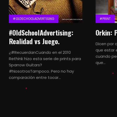
#OLDSCHOOLADVERTISING
#PRINT
#OldSchoolAdvertising:
Orkin: 
Realidad vs Juego.
Dicen por 
que estar 
¿#RecuerdanCuando en el 2010
cuando pe
Rethink hizo esta serie de prints para
que...
Sparrow Guitars?
#NosotrosTampoco. Pero no hay
LETS KALK
2
comparación entre tocar...
LETS KALK
27 DICIEMBRE, 2015