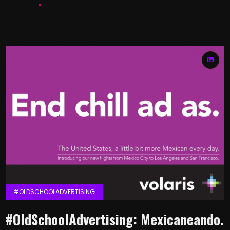
LETS KALK
11 SEPTIEMBRE, 2016
#OLDSCHOOLADVERTISING
#OldSchoolAdvertising: Mexicaneando.