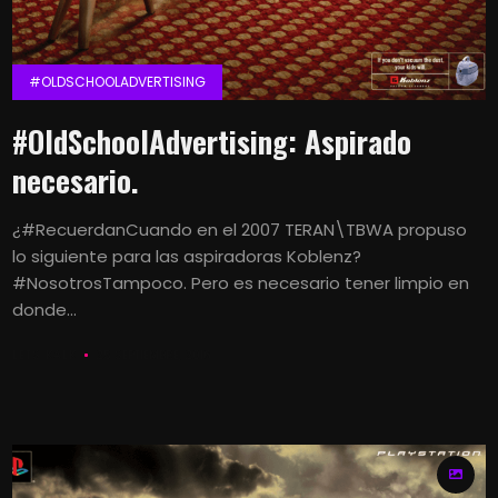
#OLDSCHOOLADVERTISING
#OldSchoolAdvertising: Aspirado
necesario.
¿#RecuerdanCuando en el 2007 TERAN\TBWA propuso
lo siguiente para las aspiradoras Koblenz?
#NosotrosTampoco. Pero es necesario tener limpio en
donde...
LETS KALK
25 SEPTIEMBRE, 2016