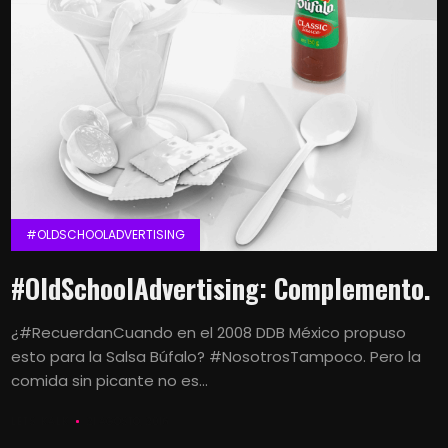
#OLDSCHOOLADVERTISING
#OldSchoolAdvertising: Complemento.
¿#RecuerdanCuando en el 2008 DDB México propuso
esto para la Salsa Búfalo? #NosotrosTampoco. Pero la
comida sin picante no es...
LETS KALK
21 AGOSTO, 2016