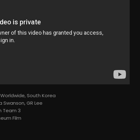
l Worldwide, South Korea
ja Swanson, GR Lee
n Team 3
seum Film
blicidad