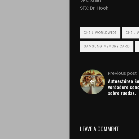
#Video
VFX: Solid
SFX: Dr. Hook
#Print
#OldSchoolA
CHEIL WORLDWIDE
CHEIL 
Opinión
SAMSUNG MEMORY CARD
Previous post
Search
Autoestéreo So
verdadero conc
sobre ruedas.
LEAVE A COMMENT