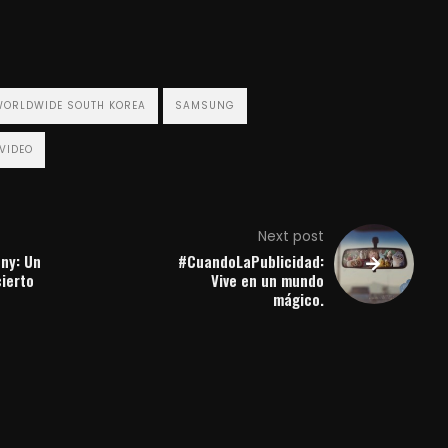
dvertising
WORLDWIDE SOUTH KOREA
SAMSUNG
VIDEO
Next post
ny: Un
#CuandoLaPublicidad:
ierto
Vive en un mundo
mágico.