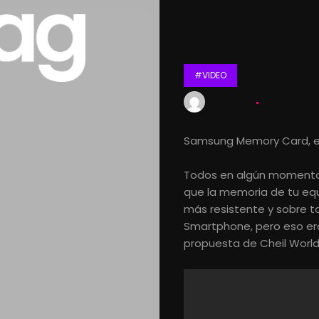
#VIDEO
Lets Kalk
8 mayo, 201
Samsung Memory Card, e
Todos en algún momento
que la memoria de tu equ
más resistente y sobre 
Smartphone, pero eso era
propuesta de Cheil Worl