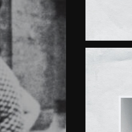
Notas
y
noticias
#CuandolaPu
#Video
#Print