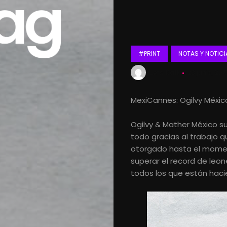
#PRINT
NOTAS Y NOTICI
Lets Kalk
23 junio, 201
MexiCannes: Ogilvy Méxic
Ogilvy & Mather México s
todo gracias al trabajo q
otorgado hasta el momen
superar el record de leon
todos los que están haci