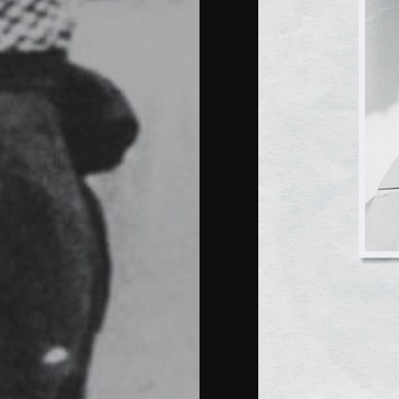
#OldSchoolA
Opinión
Search