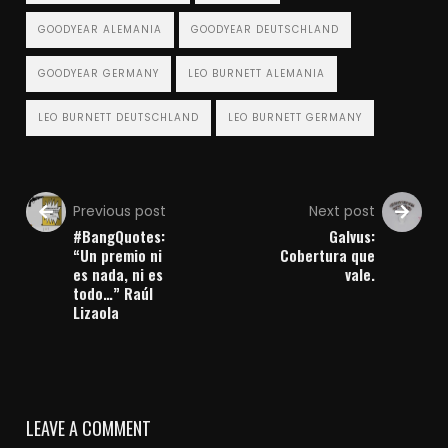
GOODYEAR ALEMANIA
GOODYEAR DEUTSCHLAND
GOODYEAR GERMANY
LEO BURNETT ALEMANIA
LEO BURNETT DEUTSCHLAND
LEO BURNETT GERMANY
Previous post
Next post
#BangQuotes:
Galvus:
“Un premio ni
Cobertura que
es nada, ni es
vale.
todo…” Raúl
Lizaola
LEAVE A COMMENT