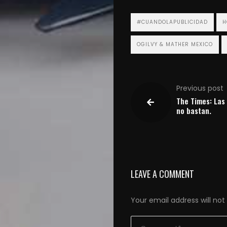
#CUANDOLAPUBLICIDAD
H
OGILVY & MATHER MEXICO
Previous post
The Times: Las
no bastan.
LEAVE A COMMENT
Your email address will not