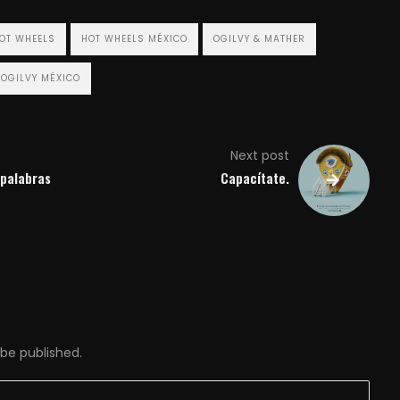
OT WHEELS
HOT WHEELS MÉXICO
OGILVY & MATHER
OGILVY MÉXICO
Next post
 palabras
Capacítate.
 be published.