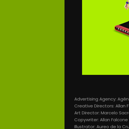
y
noticias
#CuandolaPu
#Video
#Print
#OldSchoolA
Opinión
Advertising Agency: Agênci
Creative Directors: Alla
Art Director: Marcelo Sa
Copywriter: Allan Falcone
Search
Illustrator: Aureo de la Cr