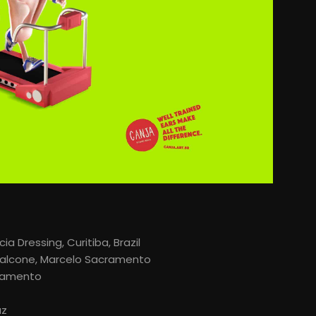
blicidad
dvertising
a Dressing, Curitiba, Brazil
n Falcone, Marcelo Sacramento
cramento
uz